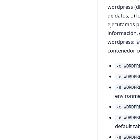
wordpress (di
de datos,…) l
ejecutamos po
información, 
wordpress:
w
contenedor c
-e WORDPR
-e WORDPR
-e WORDPR
environmen
-e WORDPR
-e WORDPR
default ta
-e WORDPR