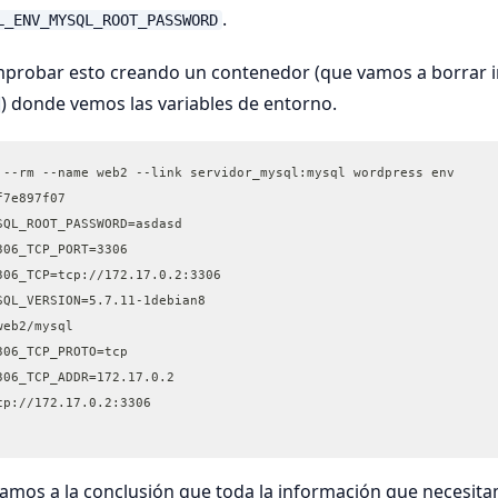
.
L_ENV_MYSQL_ROOT_PASSWORD
robar esto creando un contenedor (que vamos a borrar 
) donde vemos las variables de entorno.
 --rm --name web2 --link servidor_mysql:mysql wordpress env
f7e897f07
SQL_ROOT_PASSWORD=asdasd
306_TCP_PORT=3306
306_TCP=tcp://172.17.0.2:3306
SQL_VERSION=5.7.11-1debian8
web2/mysql
306_TCP_PROTO=tcp
306_TCP_ADDR=172.17.0.2
cp://172.17.0.2:3306
gamos a la conclusión que toda la información que necesita