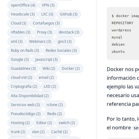
openOffice (4)
VPN (3)
Headscale (3)
LXC (3)
GitHub (3)
$ docker ima
Cloud (3)
Cortafuegos (3)
REPOSITORY  
wordpress   
nftables (3)
Proxy (3)
devstack (3)
mysql       
xml (3)
Webinars (3)
gns3 (3)
debian      
Ruby on Rails (3)
Redes Sociales (3)
ubuntu      
Google (3)
Javascript (3)
Guadalinex (3)
Wiki (2)
Docker (2)
Docker nos pe
información d
cloud-init (2)
email (2)
ejemplo las v
Criptografía (2)
LXD (2)
necesario usa
Alta Disponibilidad (2)
referencia pa
Servicios web (2)
rclone (2)
Pseudocódigo (2)
Redis (2)
Por lo tanto,
Hosting (2)
Editor (2)
switch (2)
el nombre
se
trunk (2)
vlan (2)
Caché (2)