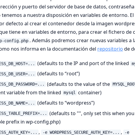
rección y puerto del servidor de base de datos, contraseña 
o tenemos a nuestra disposición en variables de entorno. El
r defecto al crear el contenedor desde la imagen wordpress
que tiene en variables de entorno, para crear el fichero de
. Además podremos crear nuevas variables a la
p-config.php
omo nos informa en la documentación del
repositorio
de d
(defaults to the IP and port of the linked
ESS_DB_HOST=...
m
(defaults to “root”)
ESS_DB_USER=...
(defaults to the value of the
ESS_DB_PASSWORD=...
MYSQL_ROO
t variable from the linked
container)
mysql
(defaults to “wordpress”)
ESS_DB_NAME=...
(defaults to "", only set this when yo
ESS_TABLE_PREFIX=...
ble prefix in wp-config.php)
,
,
ESS_AUTH_KEY=...
-e WORDPRESS_SECURE_AUTH_KEY=...
-e