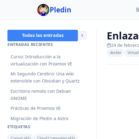
Pledin
I
Enlaz
‹
Todas las entradas
ENTRADAS RECIENTES
24 de febrer
docker
Virtua
Curso: Introducción a la
virtualización con Proxmox VE
Mi Segundo Cerebro: Una wiki
extensible con Obsidian y Quartz
Escritorio remoto con Debian
GNOME
Prácticas de Proxmox VE
Migración de Pledin a Astro
ETIQUETAS
Cursos (45)
Cloud Computing (43)