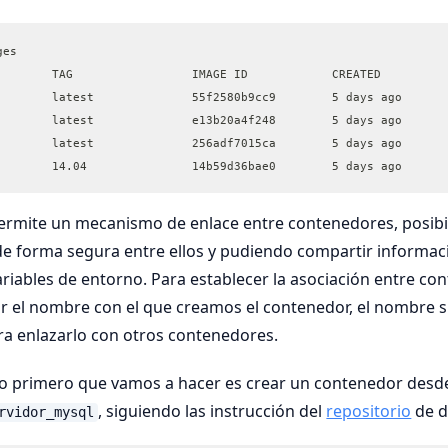
ges
        TAG                 IMAGE ID            CREATED         
        latest              55f2580b9cc9        5 days ago      
        latest              e13b20a4f248        5 days ago      
        latest              256adf7015ca        5 days ago      
        14.04               14b59d36bae0        5 days ago      
rmite un mecanismo de enlace entre contenedores, posibil
e forma segura entre ellos y pudiendo compartir informaci
ariables de entorno. Para establecer la asociación entre co
r el nombre con el que creamos el contenedor, el nombre 
ra enlazarlo con otros contenedores.
 lo primero que vamos a hacer es crear un contenedor desd
, siguiendo las instrucción del
repositorio
de d
rvidor_mysql