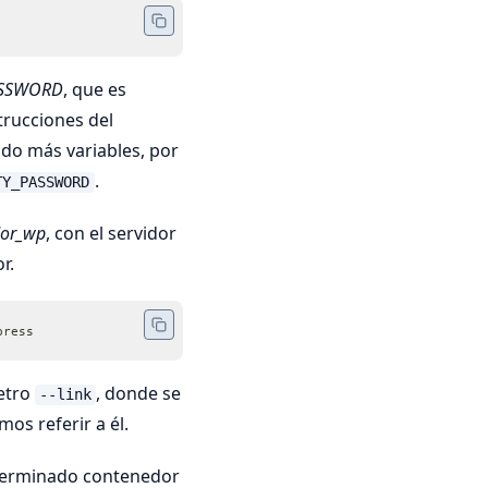
ASSWORD
, que es
trucciones del
o más variables, por
.
TY_PASSWORD
dor_wp
, con el servidor
r.
press
metro
, donde se
--link
os referir a él.
terminado contenedor