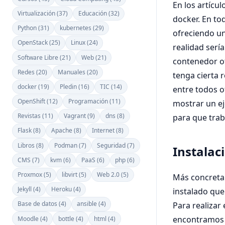
En los artícu
Virtualización (37)
Educación (32)
docker. En t
Python (31)
kubernetes (29)
ofreciendo un
OpenStack (25)
Linux (24)
realidad serí
Software Libre (21)
Web (21)
contenedor of
Redes (20)
Manuales (20)
tenga cierta 
docker (19)
Pledin (16)
TIC (14)
entre todos o
OpenShift (12)
Programación (11)
mostrar un ej
Revistas (11)
Vagrant (9)
dns (8)
para que trab
Flask (8)
Apache (8)
Internet (8)
Libros (8)
Podman (7)
Seguridad (7)
Instalac
CMS (7)
kvm (6)
PaaS (6)
php (6)
Proxmox (5)
libvirt (5)
Web 2.0 (5)
Más concreta
Jekyll (4)
Heroku (4)
instalado que
Base de datos (4)
ansible (4)
Para realizar
encontramos 
Moodle (4)
bottle (4)
html (4)