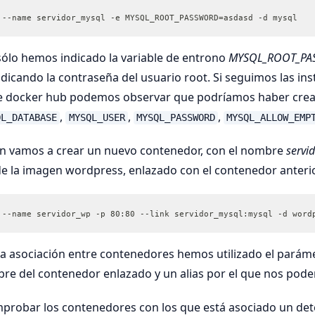
 --name servidor_mysql -e MYSQL_ROOT_PASSWORD=asdasd -d mysql
sólo hemos indicado la variable de entrono
MYSQL_ROOT_P
indicando la contraseña del usuario root. Si seguimos las ins
 docker hub podemos observar que podríamos haber cread
,
,
,
QL_DATABASE
MYSQL_USER
MYSQL_PASSWORD
MYSQL_ALLOW_EMP
ón vamos a crear un nuevo contenedor, con el nombre
servi
de la imagen wordpress, enlazado con el contenedor anterio
 --name servidor_wp -p 80:80 --link servidor_mysql:mysql -d word
 la asociación entre contenedores hemos utilizado el pará
bre del contenedor enlazado y un alias por el que nos podem
robar los contenedores con los que está asociado un de