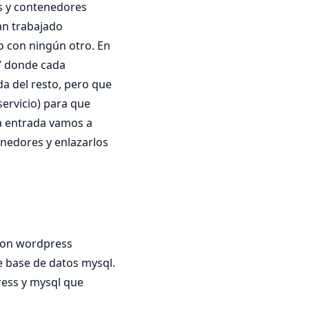
s y contenedores
an trabajado
o con ningún otro. En
o” donde cada
a del resto, pero que
servicio) para que
a entrada vamos a
nedores y enlazarlos
con wordpress
e base de datos mysql.
press y mysql que