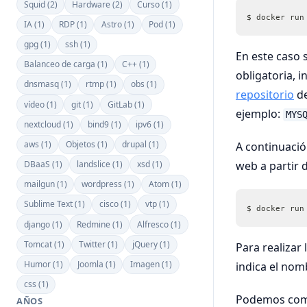
Squid (2)
Hardware (2)
Curso (1)
$ docker run
IA (1)
RDP (1)
Astro (1)
Pod (1)
gpg (1)
ssh (1)
En este caso 
Balanceo de carga (1)
C++ (1)
obligatoria, 
dnsmasq (1)
rtmp (1)
obs (1)
repositorio
de
vídeo (1)
git (1)
GitLab (1)
ejemplo:
MYS
nextcloud (1)
bind9 (1)
ipv6 (1)
aws (1)
Objetos (1)
drupal (1)
A continuaci
DBaaS (1)
landslice (1)
xsd (1)
web a partir 
mailgun (1)
wordpress (1)
Atom (1)
Sublime Text (1)
cisco (1)
vtp (1)
$ docker run
django (1)
Redmine (1)
Alfresco (1)
Tomcat (1)
Twitter (1)
jQuery (1)
Para realizar
Humor (1)
Joomla (1)
Imagen (1)
indica el nom
css (1)
Podemos comp
AÑOS