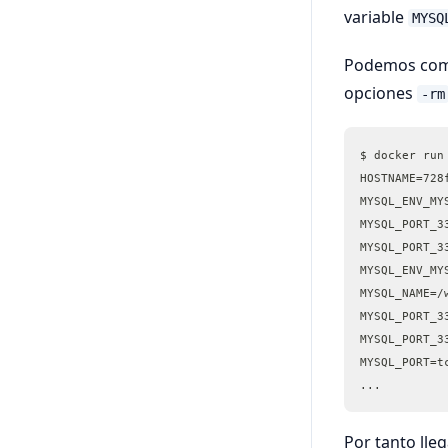
variable
MYSQ
Podemos comp
opciones
-rm
$ docker run
HOSTNAME=728
MYSQL_ENV_MY
MYSQL_PORT_3
MYSQL_PORT_3
MYSQL_ENV_MY
MYSQL_NAME=/
MYSQL_PORT_3
MYSQL_PORT_3
MYSQL_PORT=t
...
Por tanto lle