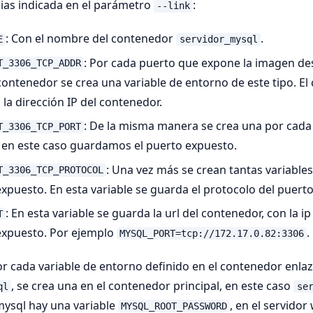
ias indicada en el parámetro
:
--link
: Con el nombre del contenedor
.
E
servidor_mysql
: Por cada puerto que expone la imagen d
T_3306_TCP_ADDR
contenedor se crea una variable de entorno de este tipo. El
 la dirección IP del contenedor.
: De la misma manera se crea una por cada
T_3306_TCP_PORT
 en este caso guardamos el puerto expuesto.
: Una vez más se crean tantas variabl
T_3306_TCP_PROTOCOL
puesto. En esta variable se guarda el protocolo del puerto
: En esta variable se guarda la url del contenedor, con la i
T
expuesto. Por ejemplo
.
MYSQL_PORT=tcp://172.17.0.82:3306
r cada variable de entorno definido en el contenedor enlaz
, se crea una en el contenedor principal, en este caso
ql
se
ysql hay una variable
, en el servidor
MYSQL_ROOT_PASSWORD