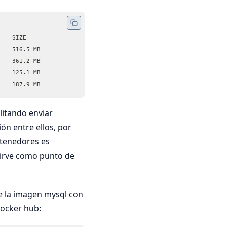
    SIZE
    516.5 MB
    361.2 MB
    125.1 MB
    187.9 MB
itando enviar
ón entre ellos, por
ntenedores es
sirve como punto de
e la imagen mysql con
ocker hub: