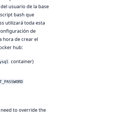
del usuario de la base
 script bash que
 utilizará toda esta
 configuración de
 hora de crear el
ocker hub:
container)
ysql
T_PASSWORD
u need to override the