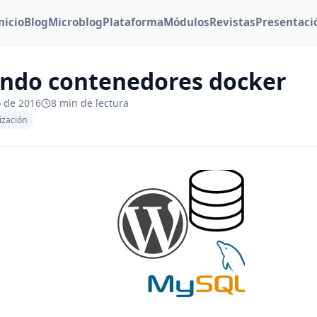
nicio
Blog
Microblog
Plataforma
Módulos
Revistas
Presentaci
ando contenedores docker
o de 2016
8 min de lectura
lización