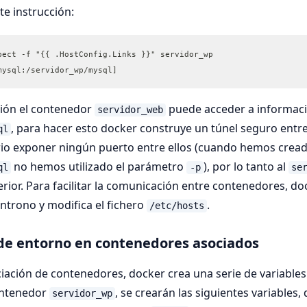
te instrucción:
pect -f "{{ .HostConfig.Links }}" servidor_wp
mysql:/servidor_wp/mysql]
ción el contenedor
puede acceder a informac
servidor_web
, para hacer esto docker construye un túnel seguro entr
ql
rio exponer ningún puerto entre ellos (cuando hemos crea
no hemos utilizado el parámetro
), por lo tanto al
ql
-p
se
rior. Para facilitar la comunicación entre contenedores, dock
entrono y modifica el fichero
.
/etc/hosts
 de entorno en contenedores asociados
iación de contenedores, docker crea una serie de variables
ontenedor
, se crearán las siguientes variables, 
servidor_wp