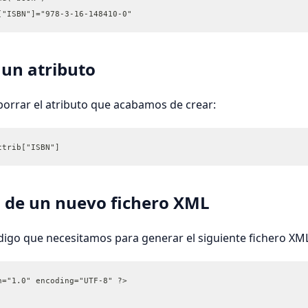
["ISBN"]="978-3-16-148410-0"
 un atributo
orrar el atributo que acabamos de crear:
ttrib["ISBN"]
 de un nuevo fichero XML
igo que necesitamos para generar el siguiente fichero XM
n="1.0" encoding="UTF-8" ?>