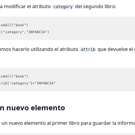
 modificar el atributo
del segundo libro:
category
indall("book")
t("category","INFANCIA")
mos hacerlo utilizando el atributo
que devuelve el 
attrib
indall("book")
trib["category"]="INFANCIA"
un nuevo elemento
un nuevo elemento al primer libro para guardar la informa