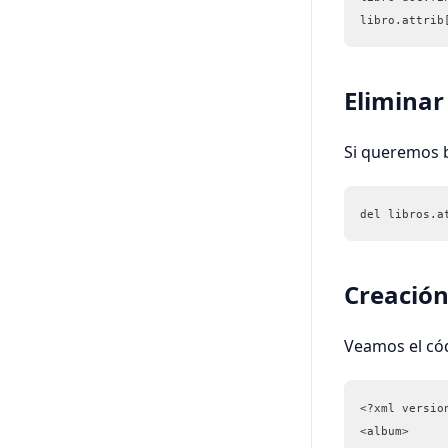
libro.attrib
Eliminar
Si queremos b
del libros.a
Creación
Veamos el cód
<?xml versio
<album> 