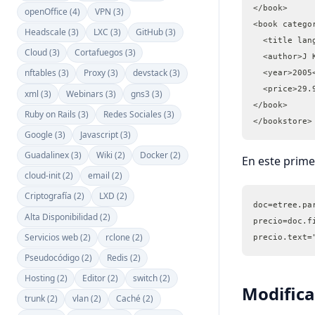
</book>
openOffice (4)
VPN (3)
<book catego
Headscale (3)
LXC (3)
GitHub (3)
  <title lan
Cloud (3)
Cortafuegos (3)
  <author>J 
nftables (3)
Proxy (3)
devstack (3)
  <year>2005
  <price>29.
xml (3)
Webinars (3)
gns3 (3)
</book>
Ruby on Rails (3)
Redes Sociales (3)
</bookstore>
Google (3)
Javascript (3)
Guadalinex (3)
Wiki (2)
Docker (2)
En este prime
cloud-init (2)
email (2)
Criptografía (2)
LXD (2)
doc=etree.pa
Alta Disponibilidad (2)
precio=doc.f
Servicios web (2)
rclone (2)
precio.text=
Pseudocódigo (2)
Redis (2)
Hosting (2)
Editor (2)
switch (2)
Modifica
trunk (2)
vlan (2)
Caché (2)