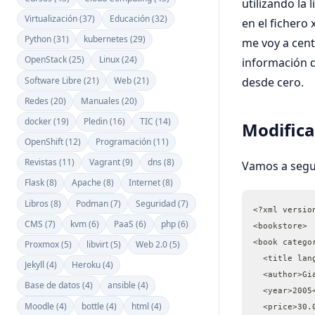
utilizando la 
Virtualización (37)
Educación (32)
en el fichero
Python (31)
kubernetes (29)
me voy a cent
OpenStack (25)
Linux (24)
información d
Software Libre (21)
Web (21)
desde cero.
Redes (20)
Manuales (20)
docker (19)
Pledin (16)
TIC (14)
Modifica
OpenShift (12)
Programación (11)
Revistas (11)
Vagrant (9)
dns (8)
Vamos a seguir
Flask (8)
Apache (8)
Internet (8)
Libros (8)
Podman (7)
Seguridad (7)
<?xml versio
CMS (7)
kvm (6)
PaaS (6)
php (6)
<bookstore>
<book catego
Proxmox (5)
libvirt (5)
Web 2.0 (5)
  <title lan
Jekyll (4)
Heroku (4)
  <author>Gi
Base de datos (4)
ansible (4)
  <year>2005
Moodle (4)
bottle (4)
html (4)
  <price>30.