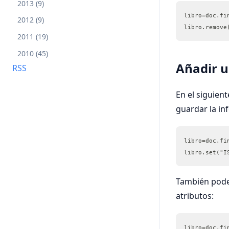
2013 (9)
libro=doc.fi
2012 (9)
libro.remove
2011 (19)
2010 (45)
Añadir u
RSS
En el siguien
guardar la in
libro=doc.fi
libro.set("I
También pode
atributos:
libro=doc.fi