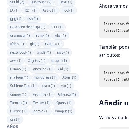
Squid (2)
Hardware (2)
Curso (1)
Ahora vamos a
IA (1)
RDP (1)
Astro (1)
Pod (1)
gpg (1)
ssh (1)
libros=doc.f
Balanceo de carga (1)
C++ (1)
libros[1].se
dnsmasq (1)
rtmp (1)
obs (1)
vídeo (1)
git (1)
GitLab (1)
También pode
nextcloud (1)
bind9 (1)
ipv6 (1)
atributos:
aws (1)
Objetos (1)
drupal (1)
DBaaS (1)
landslice (1)
xsd (1)
libros=doc.f
mailgun (1)
wordpress (1)
Atom (1)
libros[1].at
Sublime Text (1)
cisco (1)
vtp (1)
django (1)
Redmine (1)
Alfresco (1)
Añadir 
Tomcat (1)
Twitter (1)
jQuery (1)
Humor (1)
Joomla (1)
Imagen (1)
Vamos añadir 
css (1)
AÑOS