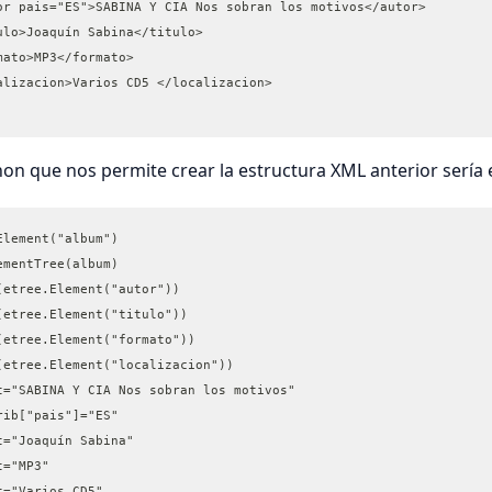
or pais="ES">SABINA Y CIA Nos sobran los motivos</autor> 
        <titulo>Joaquín Sabina</titulo> 	
mato>MP3</formato>
alizacion>Varios CD5 </localizacion>
hon que nos permite crear la estructura XML anterior sería e
Element("album")
ementTree(album)
(etree.Element("autor"))
(etree.Element("titulo"))
(etree.Element("formato"))
(etree.Element("localizacion"))
t="SABINA Y CIA Nos sobran los motivos"
rib["pais"]="ES"
t="Joaquín Sabina"
t="MP3"
t="Varios CD5"