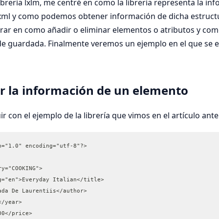
librería lxlm, me centré en como la librería representa la i
 xml y como podemos obtener información de dicha estructur
rar en como añadir o eliminar elementos o atributos y com
e guardada. Finalmente veremos un ejemplo en el que se e
r la información de un elemento
 con el ejemplo de la librería que vimos en el artículo ante
n="1.0" encoding="utf-8"?>
ry="COOKING">
g="en">Everyday Italian</title>
ada De Laurentiis</author>
</year>
00</price>