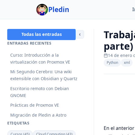
Pledin
I
Trabaj
‹
Todas las entradas
parte)
ENTRADAS RECIENTES
Curso: Introducción a la
14 de enero 
virtualización con Proxmox VE
Python
xml
Mi Segundo Cerebro: Una wiki
extensible con Obsidian y Quartz
Escritorio remoto con Debian
GNOME
Prácticas de Proxmox VE
Migración de Pledin a Astro
ETIQUETAS
En el anterio
Cursos (45)
Cloud Computing (43)