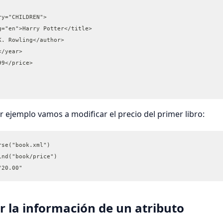
ry="CHILDREN">
g="en">Harry Potter</title>
K. Rowling</author>
</year>
99</price>
r ejemplo vamos a modificar el precio del primer libro:
rse("book.xml")
ind("book/price")
"20.00"
r la información de un atributo