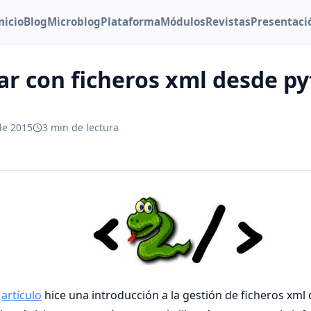
nicio
Blog
Microblog
Plataforma
Módulos
Revistas
Presentaci
ar con ficheros xml desde py
de 2015
3 min de lectura
r
artículo
hice una introducción a la gestión de ficheros xml