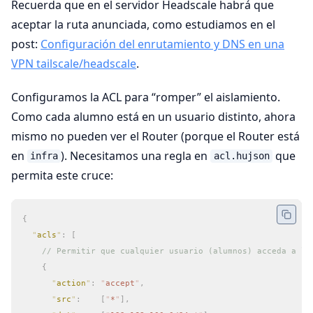
Recuerda que en el servidor Headscale habrá que
aceptar la ruta anunciada, como estudiamos en el
post:
Configuración del enrutamiento y DNS en una
VPN tailscale/headscale
.
Configuramos la ACL para “romper” el aislamiento.
Como cada alumno está en un usuario distinto, ahora
mismo no pueden ver el Router (porque el Router está
en
). Necesitamos una regla en
que
infra
acl.hujson
permita este cruce:
{
  "
acls
"
:
 [
    // Permitir que cualquier usuario (alumnos) acceda a la
    {
      "
action
"
:
 "
accept
"
,
      "
src
"
:
    [
"
*
"
],