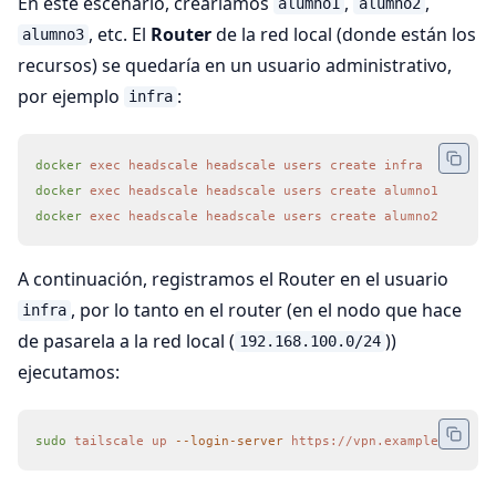
En este escenario, crearíamos
,
,
alumno1
alumno2
, etc. El
Router
de la red local (donde están los
alumno3
recursos) se quedaría en un usuario administrativo,
por ejemplo
:
infra
docker
 exec
 headscale
 headscale
 users
 create
 infra
docker
 exec
 headscale
 headscale
 users
 create
 alumno1
docker
 exec
 headscale
 headscale
 users
 create
 alumno2
A continuación, registramos el Router en el usuario
, por lo tanto en el router (en el nodo que hace
infra
de pasarela a la red local (
))
192.168.100.0/24
ejecutamos:
sudo
 tailscale
 up
 --login-server
 https://vpn.example.org
 --