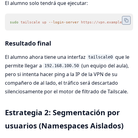
El alumno solo tendrá que ejecutar:
sudo
 tailscale
 up
 --login-server
 https://vpn.example.org
 --
Resultado final
El alumno ahora tiene una interfaz
que le
tailscale0
permite llegar a
(un equipo del aula),
192.168.100.50
pero si intenta hacer ping a la IP de la VPN de su
compañero de al lado, el tráfico será descartado
silenciosamente por el motor de filtrado de Tailscale.
Estrategia 2: Segmentación por
usuarios (Namespaces Aislados)