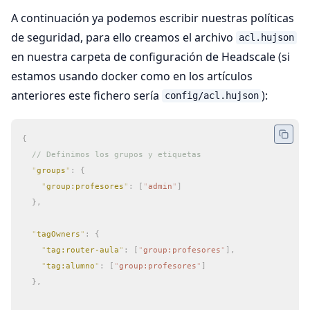
A continuación ya podemos escribir nuestras políticas
de seguridad, para ello creamos el archivo
acl.hujson
en nuestra carpeta de configuración de Headscale (si
estamos usando docker como en los artículos
anteriores este fichero sería
):
config/acl.hujson
{
  // Definimos los grupos y etiquetas
  "
groups
"
:
 {
    "
group:profesores
"
:
 [
"
admin
"
]
  },
  "
tagOwners
"
:
 {
    "
tag:router-aula
"
:
 [
"
group:profesores
"
],
    "
tag:alumno
"
:
 [
"
group:profesores
"
]
  },