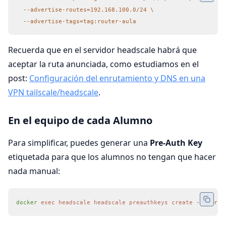
  --advertise-routes=192.168.100.0/24
 \
  --advertise-tags=tag:router-aula
Recuerda que en el servidor headscale habrá que
aceptar la ruta anunciada, como estudiamos en el
post:
Configuración del enrutamiento y DNS en una
VPN tailscale/headscale
.
En el equipo de cada Alumno
Para simplificar, puedes generar una
Pre-Auth Key
etiquetada para que los alumnos no tengan que hacer
nada manual:
docker
 exec
 headscale
 headscale
 preauthkeys
 create
 --user
 v