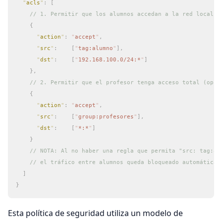
  "
acls
"
:
 [
    // 1. Permitir que los alumnos accedan a la red local a
    {
      "
action
"
:
 "
accept
"
,
      "
src
"
:
    [
"
tag:alumno
"
],
      "
dst
"
:
    [
"
192.168.100.0/24:*
"
]
    },
    // 2. Permitir que el profesor tenga acceso total (opci
    {
      "
action
"
:
 "
accept
"
,
      "
src
"
:
    [
"
group:profesores
"
],
      "
dst
"
:
    [
"
*:*
"
]
    }
    // NOTA: Al no haber una regla que permita "src: tag:al
    // el tráfico entre alumnos queda bloqueado automáticam
  ]
}
Esta política de seguridad utiliza un modelo de