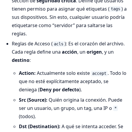
sección de
seguridad crítica
. Define qué usuarios
tienen permiso para asignar qué etiquetas (
) a
tags
sus dispositivos. Sin esto, cualquier usuario podría
etiquetarse como “servidor” para saltarse las
reglas.
Reglas de Acceso (
): Es el corazón del archivo.
acls
Cada regla define una
acción
, un
origen
, y un
destino
:
Action:
Actualmente solo existe
. Todo lo
accept
que no esté explícitamente aceptado, se
deniega (
Deny por defecto
).
Src (Source):
Quién origina la conexión. Puede
ser un usuario, un grupo, un tag, una IP o
*
(todos).
Dst (Destination):
A qué se intenta acceder. Se