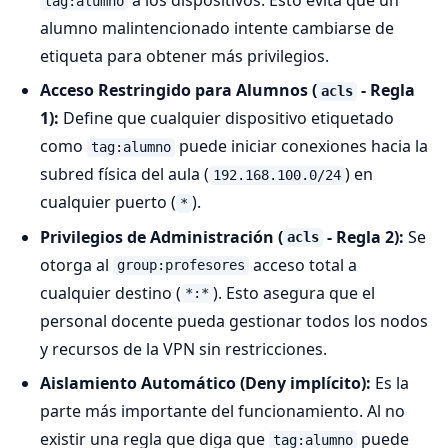
a los dispositivos. Esto evita que un
tag:alumno
alumno malintencionado intente cambiarse de
etiqueta para obtener más privilegios.
Acceso Restringido para Alumnos (
- Regla
acls
1):
Define que cualquier dispositivo etiquetado
como
puede iniciar conexiones hacia la
tag:alumno
subred física del aula (
) en
192.168.100.0/24
cualquier puerto (
).
*
Privilegios de Administración (
- Regla 2):
Se
acls
otorga al
acceso total a
group:profesores
cualquier destino (
). Esto asegura que el
*:*
personal docente pueda gestionar todos los nodos
y recursos de la VPN sin restricciones.
Aislamiento Automático (Deny implícito):
Es la
parte más importante del funcionamiento. Al no
existir una regla que diga que
puede
tag:alumno