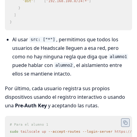
      "
dst
"
:
    [
"
192.168.100.0/24:*
"
]
    }
  ]
}
Al usar
, permitimos que todos los
src: ["*"]
usuarios de Headscale lleguen a esa red, pero
como no hay ninguna regla que diga que
alumno1
puede hablar con
, el aislamiento entre
alumno2
ellos se mantiene intacto.
Por último, cada usuario registra sus propios
dispositivos usando el registro interactivo o usando
una
Pre-Auth Key
y aceptando las rutas.
# Para el alumno 1
sudo
 tailscale
 up
 --accept-routes
 --login-server
 https://vp