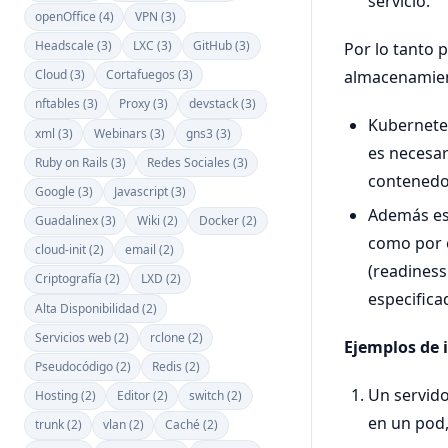
servicio.
openOffice (4)
VPN (3)
Headscale (3)
LXC (3)
GitHub (3)
Por lo tanto
almacenamien
Cloud (3)
Cortafuegos (3)
nftables (3)
Proxy (3)
devstack (3)
Kubernetes
xml (3)
Webinars (3)
gns3 (3)
es necesar
Ruby on Rails (3)
Redes Sociales (3)
contenedo
Google (3)
Javascript (3)
Además es
Guadalinex (3)
Wiki (2)
Docker (2)
como por e
cloud-init (2)
email (2)
(readiness
Criptografía (2)
LXD (2)
especifica
Alta Disponibilidad (2)
Servicios web (2)
rclone (2)
Ejemplos de
Pseudocódigo (2)
Redis (2)
Un servid
Hosting (2)
Editor (2)
switch (2)
en un pod,
trunk (2)
vlan (2)
Caché (2)