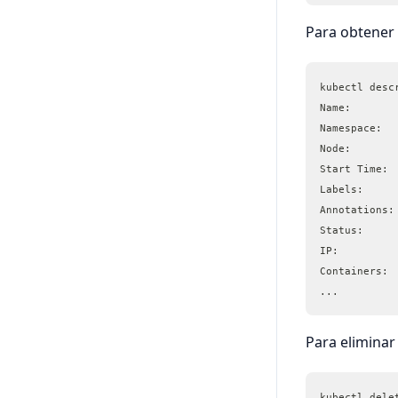
Para obtener 
kubectl desc
Name:       
Namespace:  
Node:       
Start Time: 
Labels:     
Annotations:
Status:     
IP:         
Containers:
...
Para eliminar 
kubectl dele