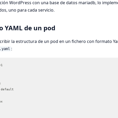
ación WordPress con una base de datos mariadb, lo imple
dos, uno para cada servicio.
to YAML de un pod
ibir la estructura de un pod en un fichero con formato Ya
:
.yaml
v1
x
 default
nx
: