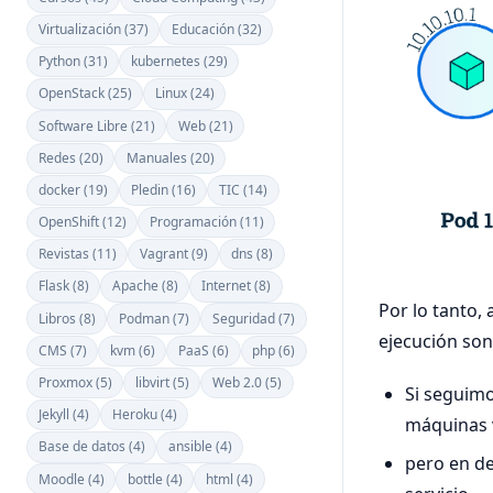
Virtualización (37)
Educación (32)
Python (31)
kubernetes (29)
OpenStack (25)
Linux (24)
Software Libre (21)
Web (21)
Redes (20)
Manuales (20)
docker (19)
Pledin (16)
TIC (14)
OpenShift (12)
Programación (11)
Revistas (11)
Vagrant (9)
dns (8)
Flask (8)
Apache (8)
Internet (8)
Por lo tanto,
Libros (8)
Podman (7)
Seguridad (7)
ejecución son
CMS (7)
kvm (6)
PaaS (6)
php (6)
Proxmox (5)
libvirt (5)
Web 2.0 (5)
Si seguimo
Jekyll (4)
Heroku (4)
máquinas v
Base de datos (4)
ansible (4)
pero en de
Moodle (4)
bottle (4)
html (4)