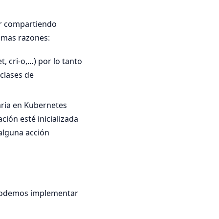
or compartiendo
 mas razones:
 cri-o,…) por lo tanto
 clases de
aria en Kubernetes
ción esté inicializada
 alguna acción
 podemos implementar