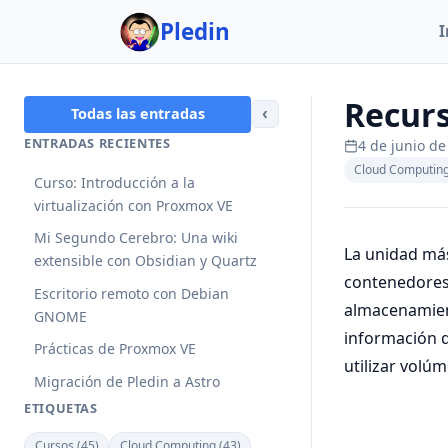
Pledin
I
Recurs
‹
Todas las entradas
ENTRADAS RECIENTES
4 de junio de
Cloud Computin
Curso: Introducción a la
virtualización con Proxmox VE
Mi Segundo Cerebro: Una wiki
La unidad má
extensible con Obsidian y Quartz
contenedore
Escritorio remoto con Debian
almacenamien
GNOME
información q
Prácticas de Proxmox VE
utilizar volú
Migración de Pledin a Astro
ETIQUETAS
Cursos (45)
Cloud Computing (43)