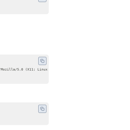
"Mozilla/5.0 (X11; Linux x86_64; rv:60.0) Gecko/20100101    Fire