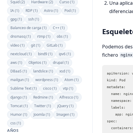
Squid (2)
Hardware (2)
Curso (1)
Una aplic
diferencia
IA (1)
RDP (1)
Astro (1)
Pod (1)
gpg (1)
ssh (1)
Balanceo de carga (1)
C++ (1)
Esquele
dnsmasq (1)
rtmp (1)
obs (1)
vídeo (1)
git (1)
GitLab (1)
Podemos descr
nextcloud (1)
bind9 (1)
ipv6 (1)
fichero
nginx
aws (1)
Objetos (1)
drupal (1)
DBaaS (1)
landslice (1)
xsd (1)
apiVersion: 
mailgun (1)
wordpress (1)
Atom (1)
kind: Pod
metadata:
Sublime Text (1)
cisco (1)
vtp (1)
  name: ngin
django (1)
Redmine (1)
Alfresco (1)
  namespace:
Tomcat (1)
Twitter (1)
jQuery (1)
  labels:
Humor (1)
Joomla (1)
Imagen (1)
    app: ngi
spec:
css (1)
  containers
AÑOS