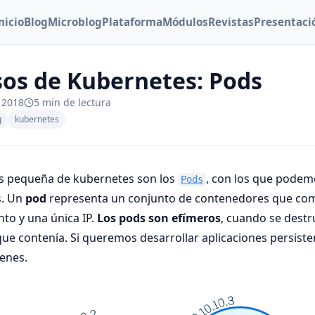
nicio
Blog
Microblog
Plataforma
Módulos
Revistas
Presentaci
os de Kubernetes: Pods
 2018
5 min de lectura
g
kubernetes
s pequeña de kubernetes son los
, con los que podem
Pods
s. Un
pod
representa un conjunto de contenedores que co
to y una única IP.
Los pods son efímeros
, cuando se destr
ue contenía. Si queremos desarrollar aplicaciones persist
menes.