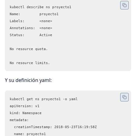
kubectl describe ns proyecto1
Name:         proyecto1
Labels:       <none>
Annotations:  <none>
Status:       Active
No resource quota.
No resource limits.
Y su definición yaml:
kubectl get ns proyecto1 -o yaml
apiVersion: v1
kind: Namespace
metadata:
  creationTimestamp: 2018-05-23T16:19:58Z
  name: proyecto1