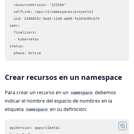
  resourceVersion: "152566"
  selfLink: /api/v1/namespaces/proyecto1
  uid: 2306825c-5ea5-11e8-ab66-fa163e99cb75
spec:
  finalizers:
  - kubernetes
status:
  phase: Active
Crear recursos en un namespace
Para crear un recurso en un
debemos
namespace
indicar el nombre del espacio de nombres en la
etiqueta
en su definición:
namespace
apiVersion: apps/v1beta1