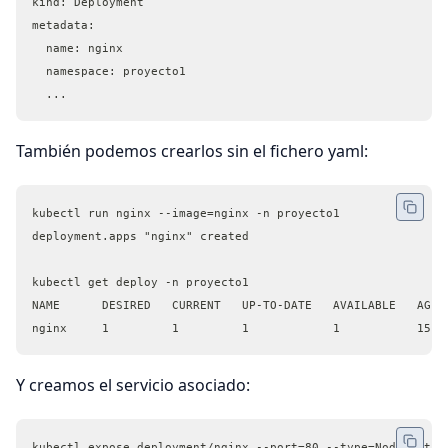
kind: Deployment
metadata:
  name: nginx
  namespace: proyecto1
  ...
También podemos crearlos sin el fichero yaml:
kubectl run nginx --image=nginx -n proyecto1
deployment.apps "nginx" created
kubectl get deploy -n proyecto1
NAME      DESIRED   CURRENT   UP-TO-DATE   AVAILABLE   AGE
nginx     1         1         1            1           15s
Y creamos el servicio asociado:
kubectl expose deployment/nginx --port=80 --type=NodePort -